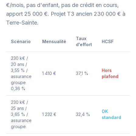
€/mois, pas d'enfant, pas de crédit en cours,
apport 25 000 €. Projet T3 ancien 230 000 € à
Terre-Sainte.
Taux
Scénario
Mensualité
HCSF
d'effort
230 k€ /
20 ans /
3,55 % /
Hors
1 410 €
37,1 %
assurance
plafond
groupe
0,36 %
230 k€ /
25 ans /
OK
3,65 % /
1 232 €
32,4 %
standard
assurance
groupe